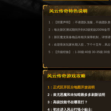
1 ：【郑重声明】：不请团队顶服，不搞团队
2 ：每次新区测试期间升到42级奖励200W金
3 ：新区魔龙装备物品有相关保障机制，详情
4 ：欢迎骨灰玩家长期入驻，下个十五年，风
5 ：【升级经验】：1-30级:40倍 30-35级:30倍 3
1：正式区开区分地图开放说明
2：蚩尤恶魔和未知暗殿多多刷新说明
3：高级技能书在哪里打？
4：初次进入风云打怪小贴士: