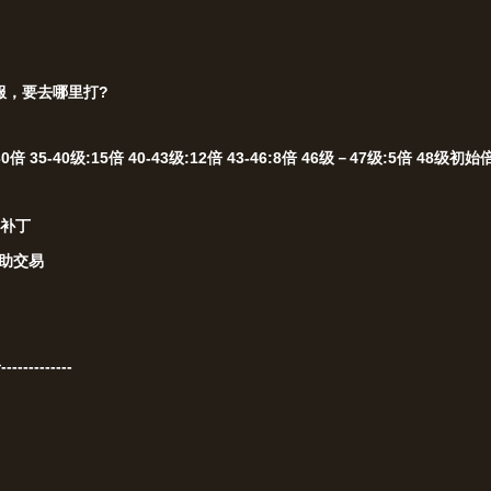
服，要去哪里打?
倍 35-40级:15倍 40-43级:12倍 43-46:8倍 46级－47级:5倍 48级初始
盾补丁
助交易
----------