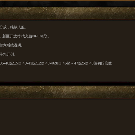
拿分成，纯散人服。
币，新区开放时,找充值NPC领取。
请留意后续说明。
云等您开创。
5-40级:15倍 40-43级:12倍 43-46:8倍 46级－47级:5倍 48级初始倍数